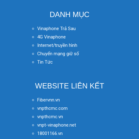
DANH MỤC
Vinaphone Trả Sau
4G Vinaphone
Internet/truyền hình
Chuyển mạng giữ số
Tin Tức
WEBSITE LIÊN KẾT
Fibervnn.vn
vnpthcmc.com
vnpthcmc.vn
vnpt-vinaphone.net
18001166.vn