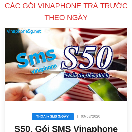
CÁC GÓI VINAPHONE TRẢ TRƯỚC
THEO NGÀY
|
03/08/2020
THOẠI + SMS (NGÀY)
S50, Gói SMS Vinaphone