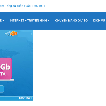
com
Tổng đài toàn quốc: 18001091
E
INTERNET + TRUYỀN HÌNH
CHUYỂN MẠNG GIỮ SỐ
DỊCH VỤ