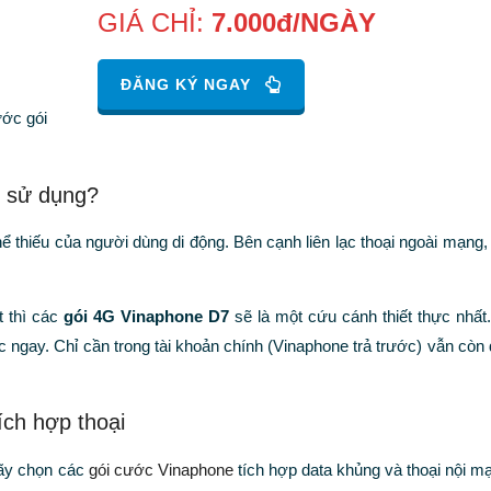
GIÁ CHỈ:
7.000đ/NGÀY
ĐĂNG KÝ NGAY
ước gói
ý sử dụng?
hể thiếu của người dùng di động. Bên cạnh liên lạc thoại ngoài mạng
t thì các
gói 4G Vinaphone D7
sẽ là một cứu cánh thiết thực nhất
gay. Chỉ cần trong tài khoản chính (Vinaphone trả trước) vẫn còn đ
ch hợp thoại
hãy chọn các
gói cước Vinaphone
tích hợp data khủng và thoại nội m