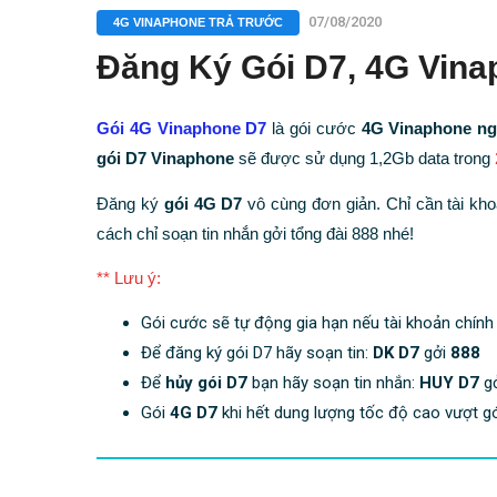
07/08/2020
4G VINAPHONE TRẢ TRƯỚC
Đăng Ký Gói D7, 4G Vina
Gói 4G Vinaphone D7
là gói cước
4G Vinaphone ng
gói D7 Vinaphone
sẽ được sử dụng 1,2Gb data trong
Đăng ký
gói 4G D7
vô cùng đơn giản. Chỉ cần tài kh
cách chỉ soạn tin nhắn gởi tổng đài 888 nhé!
** Lưu ý:
Gói cước sẽ tự động gia hạn nếu tài khoản chính c
Để đăng ký gói D7 hãy soạn tin:
DK D7
gởi
888
Để
hủy gói D7
bạn hãy soạn tin nhắn:
HUY D7
g
Gói
4G D7
khi hết dung lượng tốc độ cao vượt g