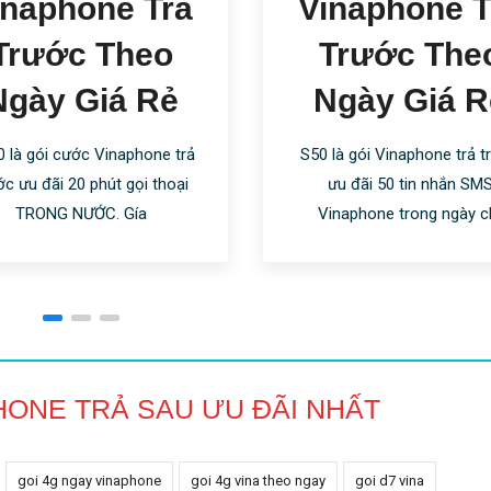
inaphone Trả
Vinaphone T
Trước Theo
Trước The
Ngày Giá Rẻ
Ngày Giá R
 là gói cước Vinaphone trả
S50 là gói Vinaphone trả t
ớc ưu đãi 20 phút gọi thoại
ưu đãi 50 tin nhắn SM
TRONG NƯỚC. Gía
Vinaphone trong ngày c
HONE TRẢ SAU ƯU ĐÃI NHẤT
goi 4g ngay vinaphone
goi 4g vina theo ngay
goi d7 vina