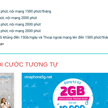
0 phút, nội mạng 1500 phút/tháng
hút, nội mạng 2000 phút
 phút, nội mạng 2000 phút
 phút, nội mạng 2000 phút
G khủng đến 15Gb/ngày và Thoại ngoài mạng lên đến 1500 phút/thá
hạn
ÓI CƯỚC TƯƠNG TỰ