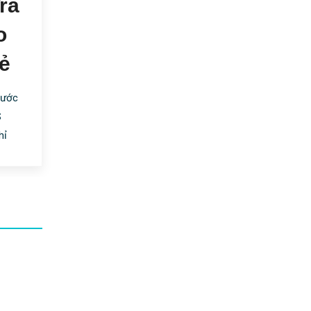
rả
C50
Giá Rẻ
t
o
B10 là gói cước Vinaphone trả
ẻ
trước theo NGÀY. Giá chỉ gồm
2.500đ/ngày ưu đãi 10
rước
S
hỉ