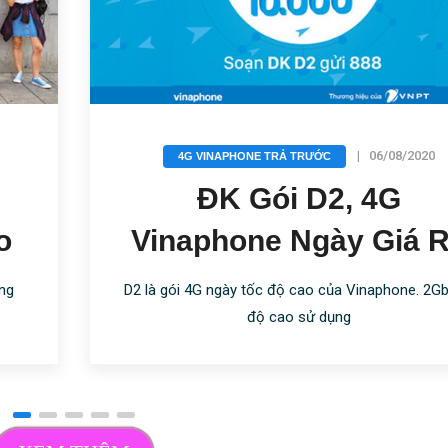
|
06/08/2020
4G VINAPHONE TRẢ TRƯỚC
ĐK Gói D2, 4G
o
Vinaphone Ngày Giá 
ng
D2 là gói 4G ngày tốc độ cao của Vinaphone. 2Gb
độ cao sử dụng