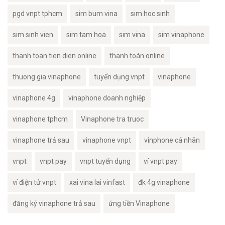
pgd vnpt tphcm
sim bum vina
sim hoc sinh
sim sinh vien
sim tam hoa
sim vina
sim vinaphone
thanh toan tien dien online
thanh toán online
thuong gia vinaphone
tuyển dụng vnpt
vinaphone
vinaphone 4g
vinaphone doanh nghiệp
vinaphone tphcm
Vinaphone tra truoc
vinaphone trả sau
vinaphone vnpt
vinphone cá nhân
vnpt
vnpt pay
vnpt tuyển dụng
ví vnpt pay
ví điện tử vnpt
xai vina lai vinfast
đk 4g vinaphone
đăng ký vinaphone trả sau
ứng tiền Vinaphone