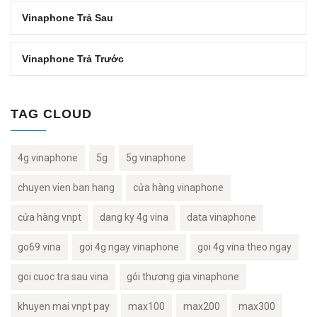
Vinaphone Trả Sau
Vinaphone Trả Trước
TAG CLOUD
4g vinaphone
5g
5g vinaphone
chuyen vien ban hang
cửa hàng vinaphone
cửa hàng vnpt
dang ky 4g vina
data vinaphone
go69 vina
goi 4g ngay vinaphone
goi 4g vina theo ngay
goi cuoc tra sau vina
gói thương gia vinaphone
khuyen mai vnpt pay
max100
max200
max300