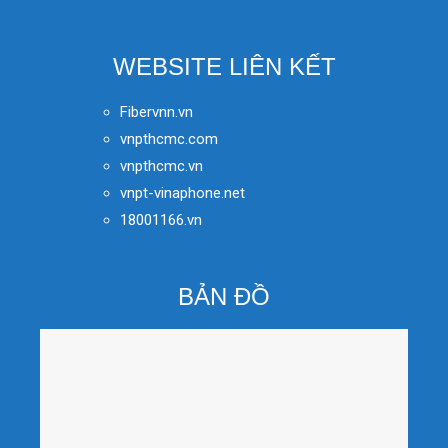
WEBSITE LIÊN KẾT
Fibervnn.vn
vnpthcmc.com
vnpthcmc.vn
vnpt-vinaphone.net
18001166.vn
BẢN ĐỒ