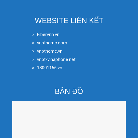
WEBSITE LIÊN KẾT
Fibervnn.vn
vnpthcmc.com
vnpthcmc.vn
vnpt-vinaphone.net
18001166.vn
BẢN ĐỒ