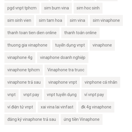
pgd vnpt tphcm
sim bum vina
sim hoc sinh
sim sinh vien
sim tam hoa
sim vina
sim vinaphone
thanh toan tien dien online
thanh toán online
thuong gia vinaphone
tuyển dụng vnpt
vinaphone
vinaphone 4g
vinaphone doanh nghiệp
vinaphone tphcm
Vinaphone tra truoc
vinaphone trả sau
vinaphone vnpt
vinphone cá nhân
vnpt
vnpt pay
vnpt tuyển dụng
ví vnpt pay
ví điện tử vnpt
xai vina lai vinfast
đk 4g vinaphone
đăng ký vinaphone trả sau
ứng tiền Vinaphone