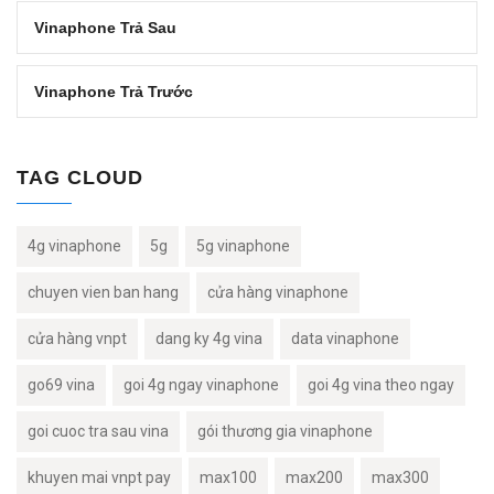
Vinaphone Trả Sau
Vinaphone Trả Trước
TAG CLOUD
4g vinaphone
5g
5g vinaphone
chuyen vien ban hang
cửa hàng vinaphone
cửa hàng vnpt
dang ky 4g vina
data vinaphone
go69 vina
goi 4g ngay vinaphone
goi 4g vina theo ngay
goi cuoc tra sau vina
gói thương gia vinaphone
khuyen mai vnpt pay
max100
max200
max300