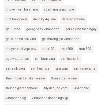
chuyen vien ban hang
cửa hàng vinaphone
cửa hàng vnpt
dang ky 4g vina
data vinaphone
go69 vina
goi 4g ngay vinaphone
goi 4g vina theo ngay
goi cuoc tra sau vina
gói thương gia vinaphone
khuyen mai vnpt pay
max100
max200
max300
pgd vnpt tphcm
sim bum vina
sim hoc sinh
sim sinh vien
sim tam hoa
sim vina
sim vinaphone
thanh toan tien dien online
thanh toán online
thuong gia vinaphone
tuyển dụng vnpt
vinaphone
vinaphone 4g
vinaphone doanh nghiệp