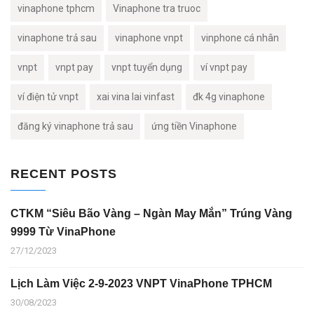
vinaphone tphcm
Vinaphone tra truoc
vinaphone trả sau
vinaphone vnpt
vinphone cá nhân
vnpt
vnpt pay
vnpt tuyển dụng
ví vnpt pay
ví điện tử vnpt
xai vina lai vinfast
đk 4g vinaphone
đăng ký vinaphone trả sau
ứng tiền Vinaphone
RECENT POSTS
CTKM “Siêu Bão Vàng – Ngàn May Mắn” Trúng Vàng
9999 Từ VinaPhone
27/12/2023
Lịch Làm Việc 2-9-2023 VNPT VinaPhone TPHCM
30/08/2023