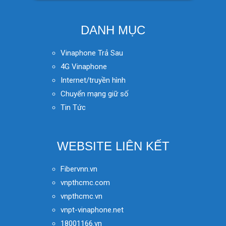
DANH MỤC
Vinaphone Trả Sau
4G Vinaphone
Internet/truyền hình
Chuyển mạng giữ số
Tin Tức
WEBSITE LIÊN KẾT
Fibervnn.vn
vnpthcmc.com
vnpthcmc.vn
vnpt-vinaphone.net
18001166.vn